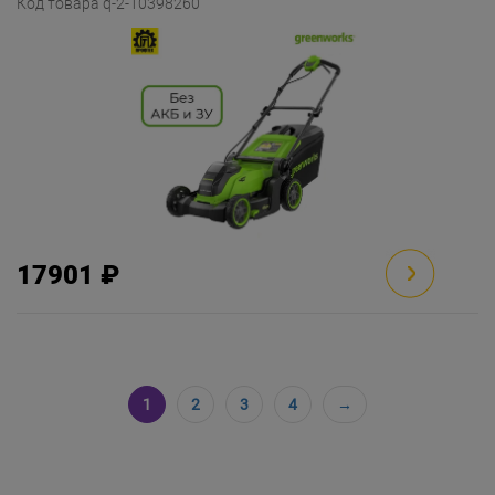
Код товара q-2-10398260
17901 ₽
1
2
3
4
→