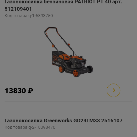
Газонокосилка бензиновая PATRIOT PT 40 арт.
512109401
Код товара q-1-5893750
13830 ₽
Газонокосилка Greenworks GD24LM33 2516107
Код товара q-2-10098470